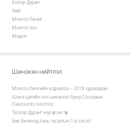
Болор Дуран
Зөв!
Монгол бичиг
Монгол хэл
Мэдлэг
Шинэхэн нийтлэл
Монгол бичгийн кодчилол – 2018 хуралдаан
Шинэ цагийн хэл шинжлэл буюу Сосюрын
(Saussure) онолоос
“Болор Дуран” нэр үүссэн түүх
Зөв бичихэд тань тусалъя (1-р хэсэг)