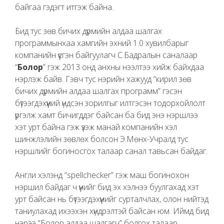
байгаа гэдэгт итгэж байна.
Бид тус зөв бичих дүрмийн алдаа шалгах
программынхаа хамгийн эхний 1.0 хувилбарыг
компанийн үүсгэн байгуулагч С.Бадралын саналаар
“
Болор
” гэж 2013 онд анхны нээлтээ хийж байхдаа
нэрлэж байв. Гэвч тус нэрийн хажууд “кирил зөв
бичих дүрмийн алдаа шалгах программ” гэсэн
бүтээгдэхүүний үндсэн зорилгыг илтгэсэн тодорхойлолт
үргэлж хамт бичигддэг байсан ба бид энэ нэршлээ
хэт урт байна гэж үзэж манай компанийн хэл
шинжлэлийн зөвлөх болсон Э.Мөнх-Учралд тус
нэршлийг богиносгох талаар санал тавьсан байдаг.
Англи хэлэнд “spellchecker” гэж маш богинохон
нэршил байдаг ч үүнийг бид эх хэлнээ буулгахад хэт
урт байсан нь бүтээгдэхүүнийг сурталчлах, олон нийтэд
таниулахад ихээхэн хүндрэлтэй байсан юм. Иймд бид
нэрээ “Болор алдаа шалгагч” болгох талаар