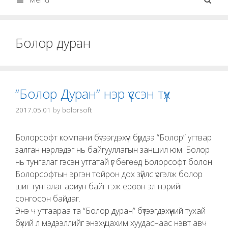
Болор дуран
“Болор Дуран” нэр үүссэн түүх
2017.05.01
by
bolorsoft
Болорсофт компани бүтээгдэхүүн бүрдээ “Болор” угтвар
залган нэрлэдэг нь байгууллагын заншил юм. Болор
нь тунгалаг гэсэн утгатай үг бөгөөд Болорсофт болон
Болорсофтын эргэн тойрон дох зүйлс үргэлж болор
шиг тунгалаг ариун байг гэж ерөөн эл нэрийг
сонгосон байдаг.
Энэ ч утгаараа та “Болор дуран” бүтээгдэхүүний тухай
бүхий л мэдээллийг энэхүү цахим хуудаснаас нэвт авч