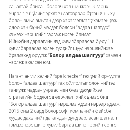
саналтай байсан боловч хэл шинжээч Э.Мөнх-
Учрал “-гч” үйлийг эрхлэгч дагавраар бүтсэн үг нь хүн
болон амьд амьтан дээр хэрэглэгддэг үг хэмээн үзэж
одоо хэн бүхний мэддэг болсон “алдаа шалгуур”
хэмээх нэршлийг гаргаж ирсэн байдаг.
Ийнхүү бид дараагийн дэд хувилбараасаа буюу 1.1
хувилбараасаа эхлэн тус үгийг шууд нэршлийнхээ
бүрэлдэхүүнд оруулж “
Болор алдаа шалгуур
” хэмээн
нэрлэж эхэлсэн юм.
Нэгэнт англи хэлний “spellchecker” гэх үгний орчуулга
болон “алдаа шалгуур” гэх ойлголтыг олон нийтэд
таниулж чадсан учраас мөн бүтээгдэхүүнийхээ
стратегийн бодлогод өөрчлөлт хийх үүднээс бид
“Болор алдаа шалгуур” нэршлээ үндсэн нэрээр үлдээж,
2015 оны 2 сард Болорсофт компанийн фейсбүүк
хуудас дахь нийт дагагчдын дунд зарласан шагналт
тэмцээнээс шинэ хувилбартаа шинэ нэрийн сонгон