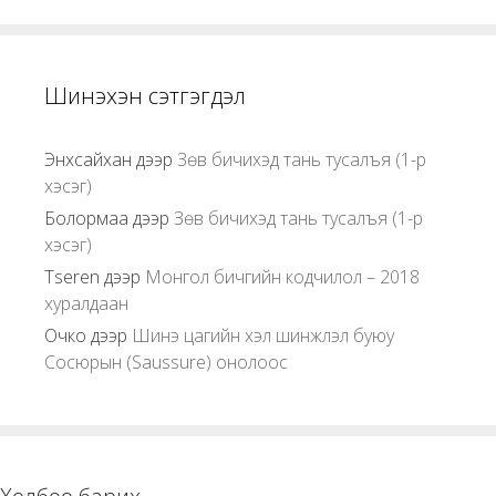
Шинэхэн сэтгэгдэл
Энхсайхан
дээр
Зөв бичихэд тань тусалъя (1-р
хэсэг)
Болормаа
дээр
Зөв бичихэд тань тусалъя (1-р
хэсэг)
Tseren
дээр
Монгол бичгийн кодчилол – 2018
хуралдаан
Очко
дээр
Шинэ цагийн хэл шинжлэл буюу
Сосюрын (Saussure) онолоос