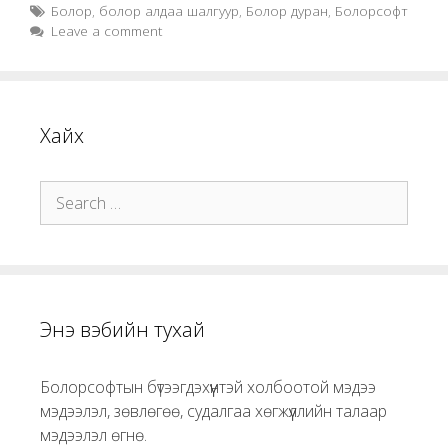
Tags
Болор
,
болор алдаа шалгуур
,
Болор дуран
,
Болорсофт
Leave a comment
Хайх
Search
for:
Энэ вэбийн тухай
Болорсофтын бүтээгдэхүүнтэй холбоотой мэдээ
мэдээлэл, зөвлөгөө, судалгаа хөгжүүллийн талаар
мэдээлэл өгнө.