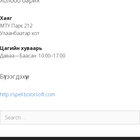
Холбоо барих
Хаяг
МТҮ Парк 212
Улаанбаатар хот
Цагийн хуваарь
Даваа—Баасан: 10:00–17:00
Бүтээгдэхүүн
http://spell.bolorsoft.com
Search
for: