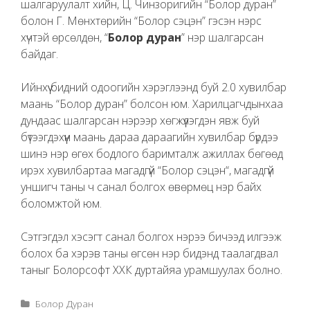
шалгаруулалт хийн, Ц. Чинзоригийн “Болор дуран”
болон Г. Мөнхтөрийн “Болор сэцэн” гэсэн нэрс
хүчтэй өрсөлдөн, “
Болор дуран
” нэр шалгарсан
байдаг.
Ийнхүү бидний одоогийн хэрэглээнд буй 2.0 хувилбар
маань “Болор дуран” болсон юм. Харилцагчдынхаа
дундаас шалгарсан нэрээр хөгжүүлэгдэн явж буй
бүтээгдэхүүн маань дараа дараагийн хувилбар бүрдээ
шинэ нэр өгөх бодлого баримталж ажиллах бөгөөд
ирэх хувилбартаа магадгүй “Болор сэцэн“, магадгүй
уншигч таны ч санал болгох өвөрмөц нэр байх
боломжтой юм.
Сэтгэгдэл хэсэгт санал болгох нэрээ бичээд илгээж
болох ба хэрэв таны өгсөн нэр бидэнд таалагдвал
таныг Болорсофт ХХК дуртайяа урамшуулах болно.
Categories
Болор Дуран